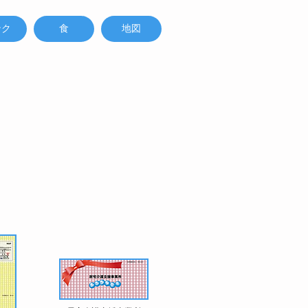
ンク
食
地図