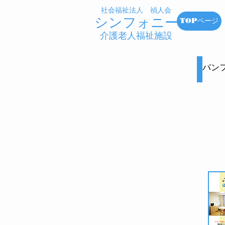
社会福祉法人 禎人会
シンフォニー
TOPページ
​介護老人福祉施設
​パ
ダウンロード
Download a File