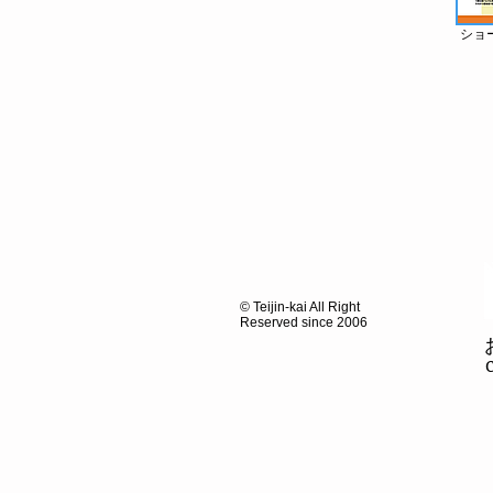
ショ
© Teijin-kai All Right
​Reserved since 2006
C