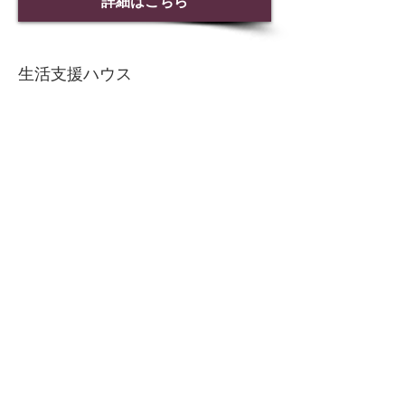
詳細はこちら
生活支援ハウス
生活支援ハウス シンフォニーは、平
成１５年４月１日に函館市の措置施設
として、高齢者福祉の増進を図ること
を目的として開設されました。
詳細はこちら
お問合せ
Contact us
0138-58-2000
Tel